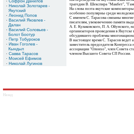
·
Софрон Данилов
трагедии В. Шекспира "Макбет", "Гам
·
Николай Золотарев -
На
слова поэта якутские композиторы
Якутский
особенно популярны среди молодежи
·
Леонид Попов
C
именем С. Тарасова связаны многи
·
Василий Яковлев -
писателям, увековечению памяти выд
Далан
А. Е. Кулаковского, П. А. Ойунского,
·
Василий Соловьев -
организаторов проведения в Якутске 
Болот
Боотур
обсудившего проблемы многонациона
·
Петр Тобуроков
В
настоящее время С. Тарасов ведет 
·
Иван Гоголев -
заместитель председателя Конгресса 
Кындыл
ассоциации "Олонхо", член Совета ст
·
Савва Тарасов
членом Высшего Совета СП России.
·
Моисей Ефимов
·
Николай Лугинов
Назад