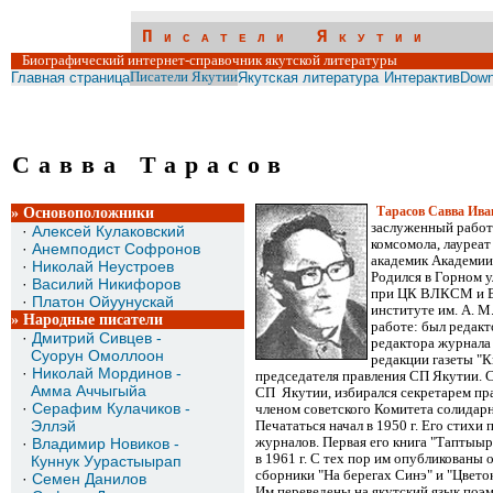
Писатели Якутии
Биографический интернет-справочник якутской литературы
Главная страница
Писатели Якутии
Якутская литература
Интерактив
Down
Савва Тарасов
» Основоположники
Тарасов Савва Иван
заслуженный работн
·
Алексей Кулаковский
комсомола, лауреат
·
Анемподист Софронов
академик Академии 
·
Николай Неустроев
Родился
в Горном у
·
Василий Никифоров
при ЦК ВЛКСМ и В
·
Платон Ойуунускай
институте им. А. М.
» Народные писатели
работе: был редакт
·
Дмитрий Сивцев -
редактора журнала
Суорун
Омоллоон
редакции газеты "К
·
Николай Мординов -
председателя правления СП Якутии. С
Амма
Аччыгыйа
СП Якутии, избирался секретарем пра
·
Серафим Кулачиков -
членом советского Комитета солидарн
Эллэй
Печататься
начал в 1950 г. Его стихи
·
Владимир Новиков -
журналов. Первая его книга "Таптыыр
в 1961 г. С тех пор им опубликованы 
Куннук
Уурастыырап
сборники "На берегах Синэ" и "Цвето
·
Семен Данилов
Им
переведены на якутский язык поэм